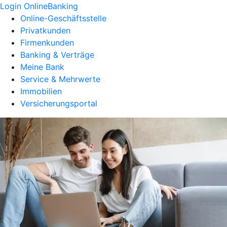
Login OnlineBanking
Online-Geschäftsstelle
Privatkunden
Firmenkunden
Banking & Verträge
Meine Bank
Service & Mehrwerte
Immobilien
Versicherungsportal