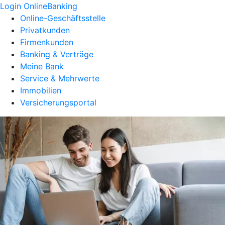
Login OnlineBanking
Online-Geschäftsstelle
Privatkunden
Firmenkunden
Banking & Verträge
Meine Bank
Service & Mehrwerte
Immobilien
Versicherungsportal