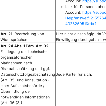
Account:
https://sup
Link für Personen ohn
Account:
https://supp
Help/answer/1215576
432625051&rd=1
Art. 21
: Bearbeitung von
Hier nicht einschlägig, da V
Widersprüchen
Einwilligung durchgeführt w
Art. 24 Abs. 1 iVm. Art. 32
:
Festlegung der technisch-
organisatorischen
Maßnahmen nach
Risikoabschätzung und ggf.
Datenschutzfolgeabschätzung
Jede Partei für sich.
(Art. 35) und Konsultation ­
einer Aufsichtsbehörde /
Übermittlung der
notwendigen Informationen
(Art. 36 (3))