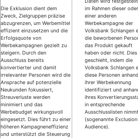
Daten wird festgestellt
Die Exklusion dient dem
im Rahmen dieser ode
Zweck, Zielgruppen präzise
einer anderen
abzugrenzen, um Werbemittel
Werbekampagne der
effizient einzusetzen und die
Volksbank Schlangen 
Erfolgsquote von
die beworbenen Perso
Werbekampagnen gezielt zu
das Produkt gekauft
steigern. Durch den
haben oder nicht. Dies
Ausschluss bereits
geschieht, indem die
konvertierter und damit
Volksbank Schlangen 
irrelevanter Personen wird die
diese Personen anhan
Ansprache auf potenzielle
ihrer Werbekennung
Neukunden fokussiert,
identifiziert und anhan
Streuverluste werden
ihres Konvertierungsst
minimiert und das
in entsprechende
Werbebudget wirkungsvoll
Ausschlusslisten nimm
eingesetzt. Dies führt zu einer
(sogenannte Exclusion
höheren Kampagneneffizienz
Audience).
und unterstützt die Steuerung