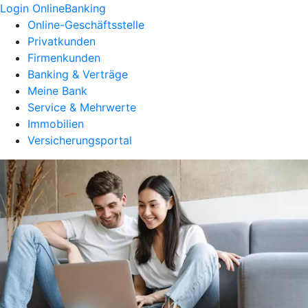
Login OnlineBanking
Online-Geschäftsstelle
Privatkunden
Firmenkunden
Banking & Verträge
Meine Bank
Service & Mehrwerte
Immobilien
Versicherungsportal