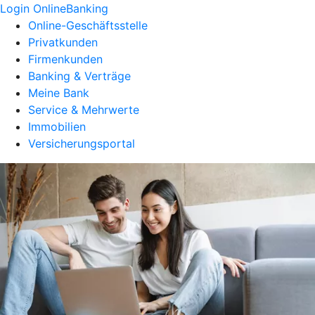
Login OnlineBanking
Online-Geschäftsstelle
Privatkunden
Firmenkunden
Banking & Verträge
Meine Bank
Service & Mehrwerte
Immobilien
Versicherungsportal