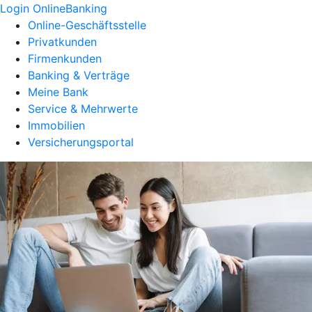
Login OnlineBanking
Online-Geschäftsstelle
Privatkunden
Firmenkunden
Banking & Verträge
Meine Bank
Service & Mehrwerte
Immobilien
Versicherungsportal