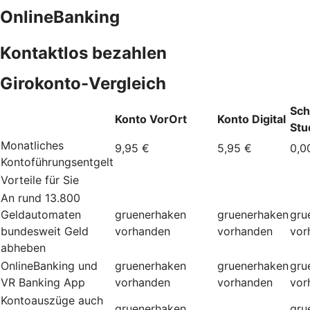
OnlineBanking
Kontaktlos bezahlen
Girokonto-Vergleich
Sch
Konto VorOrt
Konto Digital
Stu
Monatliches
9,95 €
5,95 €
0,0
Kontoführungsentgelt
Vorteile für Sie
An rund 13.800
Geldautomaten
gruenerhaken
gruenerhaken
gru
bundesweit Geld
vorhanden
vorhanden
vor
abheben
OnlineBanking und
gruenerhaken
gruenerhaken
gru
VR Banking App
vorhanden
vorhanden
vor
Kontoauszüge auch
gruenerhaken
gru