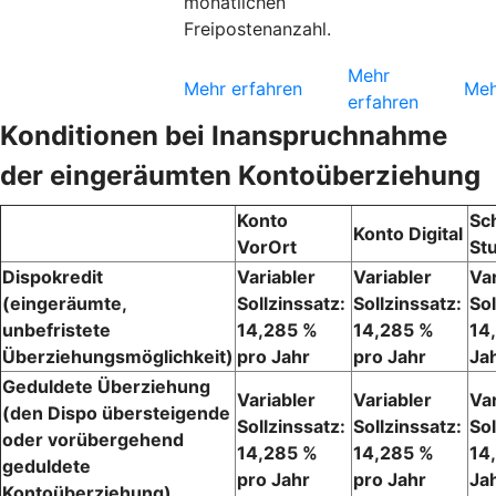
monatlichen
Freipostenanzahl.
Mehr
Mehr erfahren
Meh
erfahren
Konditionen bei Inanspruchnahme
der eingeräumten Kontoüberziehung
Konto
Sc
Konto Digital
VorOrt
St
Dispokredit
Variabler
Variabler
Var
(eingeräumte,
Sollzinssatz:
Sollzinssatz:
Sol
unbefristete
14,285 %
14,285 %
14
Überziehungsmöglichkeit)
pro Jahr
pro Jahr
Ja
Geduldete Überziehung
Variabler
Variabler
Var
(den Dispo übersteigende
Sollzinssatz:
Sollzinssatz:
Sol
oder vorübergehend
14,285 %
14,285 %
14
geduldete
pro Jahr
pro Jahr
Ja
Kontoüberziehung)