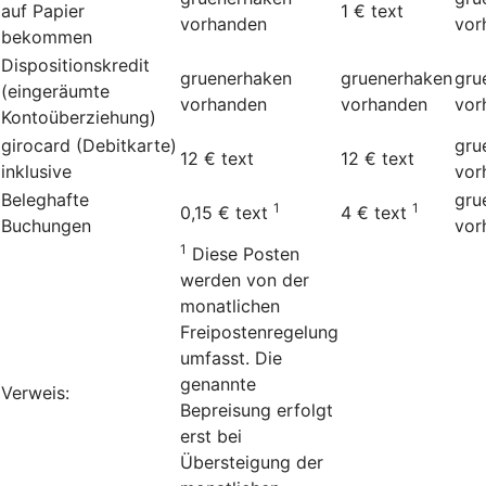
auf Papier
1 €
text
vorhanden
vor
bekommen
Dispositionskredit
gruenerhaken
gruenerhaken
gru
(eingeräumte
vorhanden
vorhanden
vor
Kontoüberziehung)
girocard (Debitkarte)
gru
12 €
text
12 €
text
inklusive
vor
Beleghafte
gru
1
1
0,15 €
text
4 €
text
Buchungen
vor
1
Diese Posten
werden von der
monatlichen
Freipostenregelung
umfasst. Die
genannte
Verweis:
Bepreisung erfolgt
erst bei
Übersteigung der