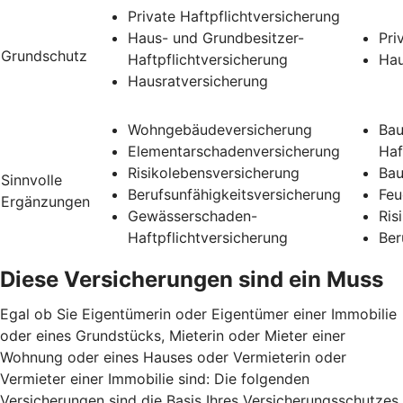
Private Haftpflichtversicherung
Haus- und Grundbesitzer-
Pri
Grundschutz
Haftpflichtversicherung
Hau
Hausratversicherung
Wohngebäudeversicherung
Bau
Elementarschadenversicherung
Haf
Risikolebensversicherung
Bau
Sinnvolle
Berufsunfähigkeitsversicherung
Feu
Ergänzungen
Gewässerschaden-
Ris
Haftpflichtversicherung
Ber
Diese Versicherungen sind ein Muss
Egal ob Sie Eigentümerin oder Eigentümer einer Immobilie
oder eines Grundstücks, Mieterin oder Mieter einer
Wohnung oder eines Hauses oder Vermieterin oder
Vermieter einer Immobilie sind: Die folgenden
Versicherungen sind die Basis Ihres Versicherungsschutzes.