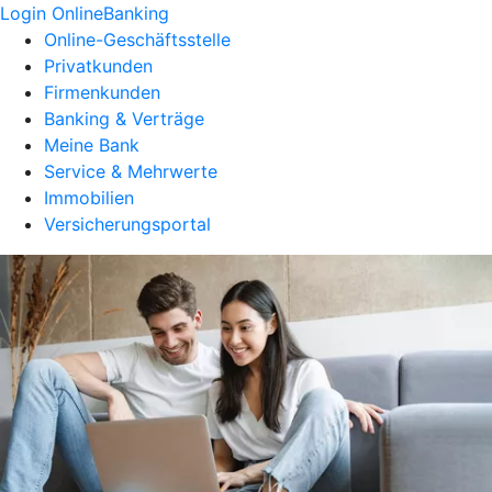
Login OnlineBanking
Online-Geschäftsstelle
Privatkunden
Firmenkunden
Banking & Verträge
Meine Bank
Service & Mehrwerte
Immobilien
Versicherungsportal