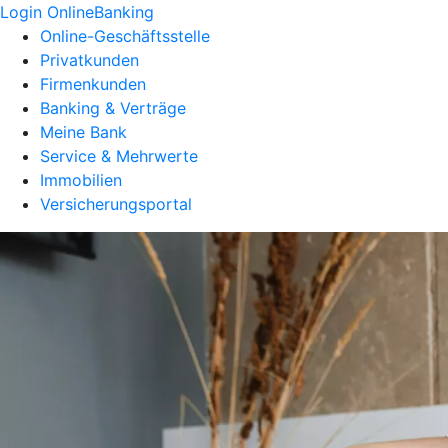
Login OnlineBanking
Online-Geschäftsstelle
Privatkunden
Firmenkunden
Banking & Verträge
Meine Bank
Service & Mehrwerte
Immobilien
Versicherungsportal